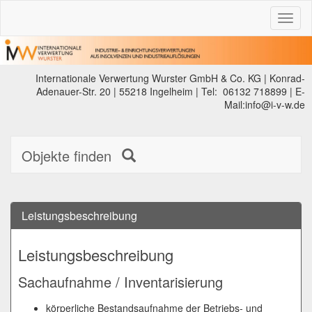
Toggl
naviga
Internationale Verwertung Wurster GmbH & Co. KG | Konrad-
Adenauer-Str. 20 | 55218 Ingelheim | Tel: 06132 718899 | E-
Mail:info@i-v-w.de
Objekte finden
Leistungsbeschreibung
Leistungsbeschreibung
Sachaufnahme / Inventarisierung
körperliche Bestandsaufnahme der Betriebs-
und