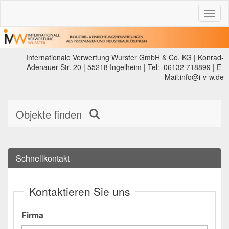
Toggl
naviga
Internationale Verwertung Wurster GmbH & Co. KG | Konrad-
Adenauer-Str. 20 | 55218 Ingelheim | Tel: 06132 718899 | E-
Mail:info@i-v-w.de
Objekte finden
Schnellkontakt
Kontaktieren Sie uns
Firma