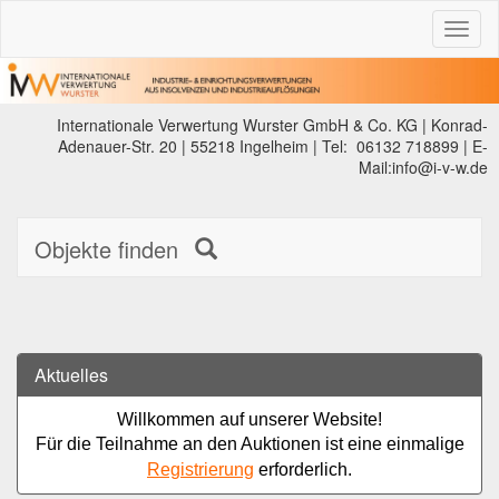
Toggl
naviga
Internationale Verwertung Wurster GmbH & Co. KG | Konrad-
Adenauer-Str. 20 | 55218 Ingelheim | Tel: 06132 718899 | E-
Mail:info@i-v-w.de
Objekte finden
Aktuelles
Willkommen auf unserer Website!
Für die Teilnahme an den Auktionen ist eine einmalige
Registrierung
erforderlich.